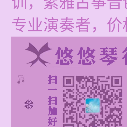
训，紫雅古筝音
专业演奏者，价