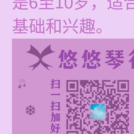
是6至10岁，
基础和兴趣。